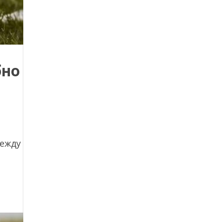
бно
между