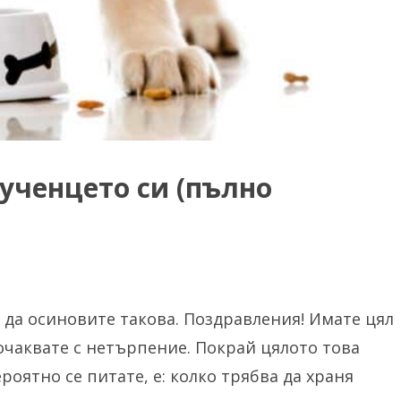
кученцето си (пълно
 да осиновите такова. Поздравления! Имате цял
очаквате с нетърпение. Покрай цялото това
роятно се питате, е: колко трябва да храня