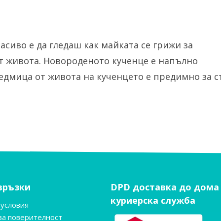
сиво е да гледаш как майката се грижи за
от живота. Новороденото кученце е напълно
едмица от живота на кученцето е предимно за с
връзки
DPD доставка до дома
куриерска служба
 условия
за поверителност