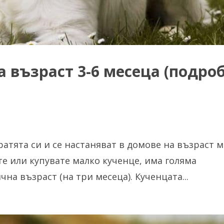
 възраст 3-6 месеца (подро
атята си и се настаняват в домове на възраст 
те или купувате малко кученце, има голяма
на възраст (на три месеца). Кученцата...