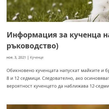
Информация за кученца на
ръководство)
ное. 3, 2021
|
Кученце
Обикновено кученцата напускат майките и бр
8 и 12 седмици. Следователно, ако осиновява
вероятност кученцето да наближава 12-седмич